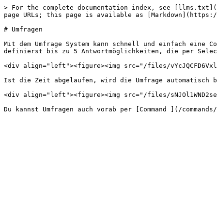
> For the complete documentation index, see [llms.txt](
page URLs; this page is available as [Markdown](https:/
# Umfragen

Mit dem Umfrage System kann schnell und einfach eine Co
definierst bis zu 5 Antwortmöglichkeiten, die per Selec
<div align="left"><figure><img src="/files/vYcJQCFD6Vxl
Ist die Zeit abgelaufen, wird die Umfrage automatisch b
<div align="left"><figure><img src="/files/sNJOl1WND2se