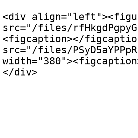
<div align="left"><figu
src="/files/rfHkgdPgpyG
<figcaption></figcaptio
src="/files/PSyD5aYPPpR
width="380"><figcaption