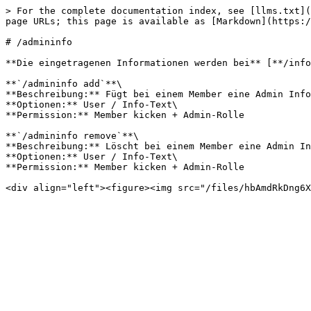
> For the complete documentation index, see [llms.txt](
page URLs; this page is available as [Markdown](https:/
# /admininfo

**Die eingetragenen Informationen werden bei** [**/info
**`/admininfo add`**\

**Beschreibung:** Fügt bei einem Member eine Admin Info
**Optionen:** User / Info-Text\

**Permission:** Member kicken + Admin-Rolle

**`/admininfo remove`**\

**Beschreibung:** Löscht bei einem Member eine Admin In
**Optionen:** User / Info-Text\

**Permission:** Member kicken + Admin-Rolle
