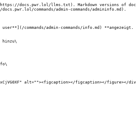
https://docs.pwr.lol/llms.txt). Markdown versions of doc
/docs.pwr.lol/commands/admin-commands/admininfo.md).

 user**](/commands/admin-commands/info.md) **angezeigt. 
 hinzu\

fo\
